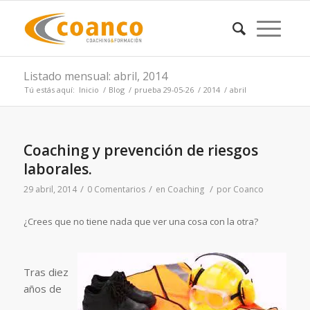
Listado mensual: abril, 2014
Tú estás aquí:
Inicio
/
Blog
/
prueba 29-05-26
/
2014
/
abril
Coaching y prevención de riesgos
laborales.
/
/
/
29 abril, 2014
0 Comentarios
en
Coaching
por
Coanco
¿Crees que no tiene nada que ver una cosa con la otra?
Tras diez
años de