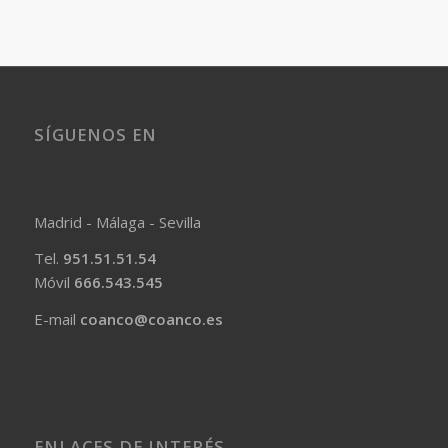
SÍGUENOS EN
Madrid - Málaga - Sevilla
Tel.
951.51.51.54
Móvil
666.543.545
E-mail
coanco@coanco.es
ENLACES DE INTERÉS