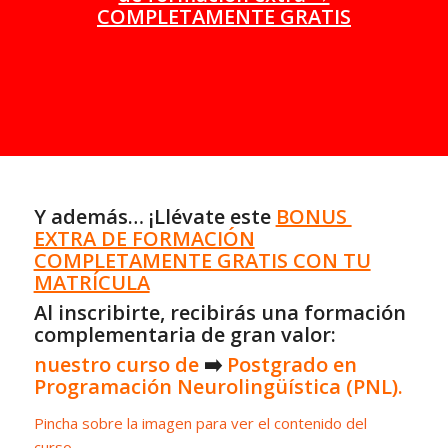
COMPLETAMENTE GRATIS
Y además… ¡Llévate este
BONUS
EXTRA DE FORMACIÓN
COMPLETAMENTE GRATIS CON TU
MATRÍCULA
Al inscribirte, recibirás una formación
complementaria de gran valor:
nuestro curso de
➡️
Postgrado en
Programación Neurolingüística (PNL)
.
Pincha sobre la imagen para ver el contenido del
curso.