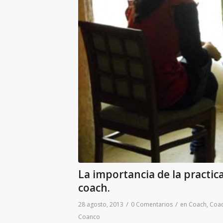
La importancia de la practic
coach.
/
/
28 agosto, 2013
0 Comentarios
en
Coach
,
Coac
Coanco