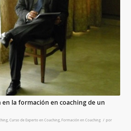
a en la formación en coaching de un
/
hing
,
Curso de Experto en Coaching
,
Formación en Coaching
por