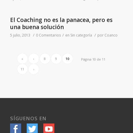
El Coaching no es la panacea, pero es
una buena solución
/
/
/
5 julio, 2013
0 Comentarios
en
Sin categoría
por
Coanco
«
‹
8
9
10
Página 10 de 11
11
›
SÍGUENOS EN