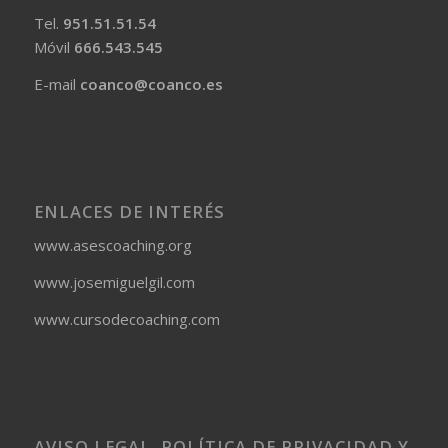
Tel.
951.51.51.54
Móvil
666.543.545
E-mail
coanco@coanco.es
ENLACES DE INTERÉS
www.asescoaching.org
www.josemiguelgil.com
www.cursodecoaching.com
AVISO LEGAL. POLÍTICA DE PRIVACIDAD Y