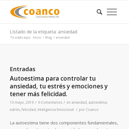
Listado de la etiqueta: ansiedad
Tú estás aquí:
Inicio
/
Blog
/
ansiedad
Entradas
Autoestima para controlar tu
ansiedad, tu estrés y emociones y
tener más felicidad.
/
/
13 mayo, 2019
0 Comentarios
en
ansiedad
,
autoestima
,
/
estrés
,
felicidad
,
Inteligencia Emocional
por
Coanco
La autoestima tiene dos componentes fundamentales,