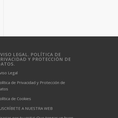
VISO LEGAL. POLÍTICA DE
RIVACIDAD Y PROTECCIÓN DE
DATOS.
viso Legal
olítica de Privacidad y Protección de
atos
olítica de Cookies
USCRÍBETE A NUESTRA WEB
Gracias por tu visita! ¡Que tengas un buen