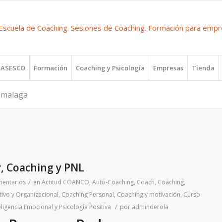
r ASESCO
Formación
Coaching y Psicología
Empresas
Tienda
g malaga
, Coaching y PNL
/
mentarios
en
Actitud COANCO
,
Auto-Coaching
,
Coach
,
Coaching
,
tivo y Organizacional
,
Coaching Personal
,
Coaching y motivación
,
Curso
/
eligencia Emocional y Psicología Positiva
por
adminderola