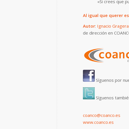
«Si crees que p
Al igual que querer e
Autor
:
Ignacio Gragera
de dirección en COANC
Síguenos por nue
Síguenos tambié
coanco@coanco.es
www.coanco.es