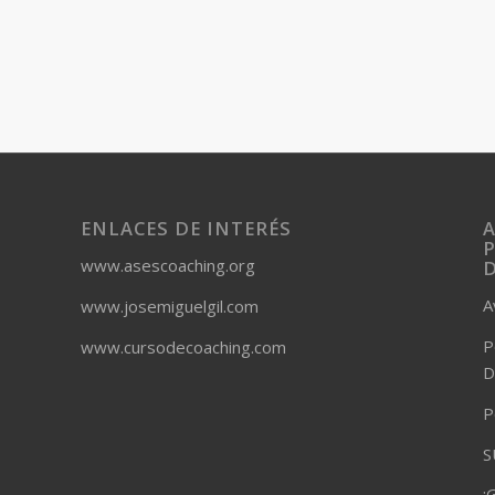
ENLACES DE INTERÉS
A
P
www.asescoaching.org
A
www.josemiguelgil.com
P
www.cursodecoaching.com
D
P
S
¡