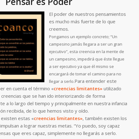
Pensar es Poder
El poder de nuestros pensamientos
es mucho más fuerte de lo que
creemos.
Pongamos un ejemplo concreto;
“Un
campesino jamás llegara a ser un gran
ejecutivo”
, esta creencia en la mente de
un campesino, impedirá que éste llegue
a ser ejecutivo ya que él mismo se
encargará de tomar el camino para no
Para entender este
llegar a serlo.
r en cuenta el término
«
creencias limitantes»
utilizado
 creencias que se han ido interiorizando de forma
te a lo largo del tiempo y principalmente en nuestra infancia
ión recibida, de lo que hemos visto y oído.
existen estas «
creencias limitantes»
, también existen los
impulsan a lograr nuestras metas.
“Yo puedo, soy capaz
ensas que eres capaz, simplemente no llegarás a serlo.