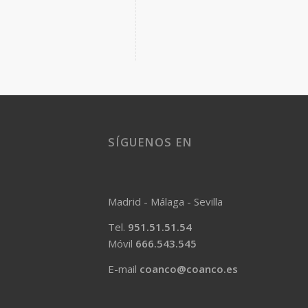
SÍGUENOS EN
Madrid - Málaga - Sevilla
Tel.
951.51.51.54
Móvil
666.543.545
E-mail
coanco@coanco.es