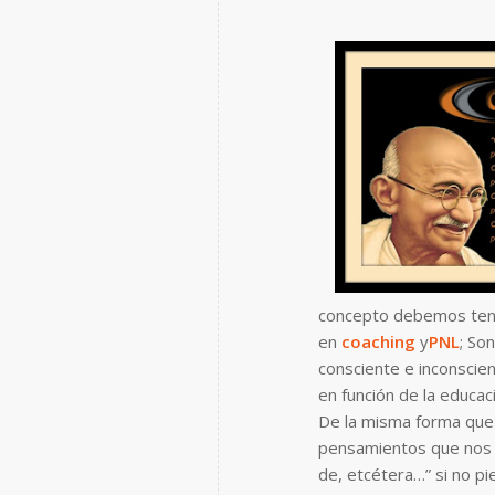
concepto debemos tene
en
coaching
y
PNL
;
Son
consciente e inconscien
en función de la educac
De la misma forma que 
pensamientos que nos 
de, etcétera…”
si no pi