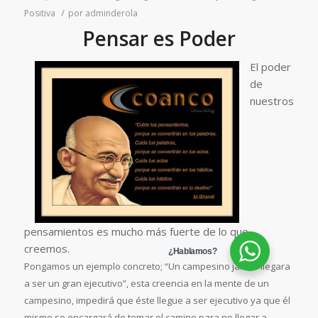
/
Positiva
por
adminderola
Pensar es Poder
El poder
de
nuestros
pensamientos es mucho más fuerte de lo que
creemos.
¿Hablamos?
Pongamos un ejemplo concreto;
“Un campesino jamás llegara
a ser un gran ejecutivo”
, esta creencia en la mente de un
campesino, impedirá que éste llegue a ser ejecutivo ya que él
mismo se encargará de tomar el camino para no llegar a