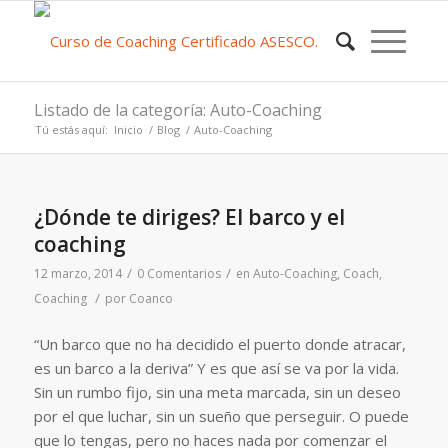
Listado de la categoría: Auto-Coaching
Tú estás aquí:
Inicio
/
Blog
/
Auto-Coaching
¿Dónde te diriges? El barco y el
coaching
/
/
12 marzo, 2014
0 Comentarios
en
Auto-Coaching
,
Coach
,
/
Coaching
por
Coanco
“Un barco que no ha decidido el puerto donde atracar,
es un barco a la deriva” Y es que así se va por la vida.
Sin un rumbo fijo, sin una meta marcada, sin un deseo
por el que luchar, sin un sueño que perseguir. O puede
que lo tengas, pero no haces nada por comenzar el