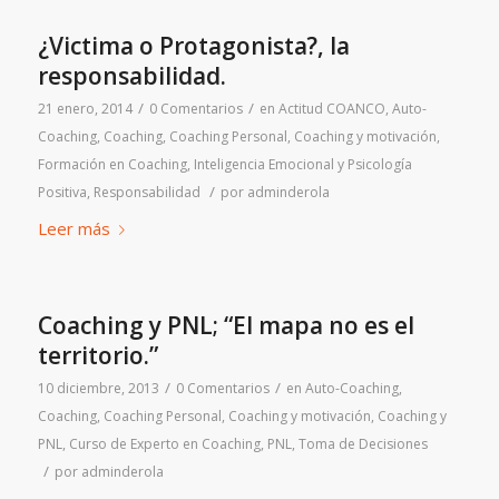
¿Victima o Protagonista?, la
responsabilidad.
/
/
21 enero, 2014
0 Comentarios
en
Actitud COANCO
,
Auto-
Coaching
,
Coaching
,
Coaching Personal
,
Coaching y motivación
,
Formación en Coaching
,
Inteligencia Emocional y Psicología
/
Positiva
,
Responsabilidad
por
adminderola
Leer más
Coaching y PNL; “El mapa no es el
territorio.”
/
/
10 diciembre, 2013
0 Comentarios
en
Auto-Coaching
,
Coaching
,
Coaching Personal
,
Coaching y motivación
,
Coaching y
PNL
,
Curso de Experto en Coaching
,
PNL
,
Toma de Decisiones
/
por
adminderola