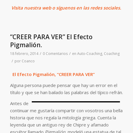
Visita
nuestra web o síguenos en las redes sociales.
“CREER PARA VER” El Efecto
Pigmalión.
/
/
18 febrero, 2014
0 Comentarios
en
Auto-Coaching
,
Coaching
/
por
Coanco
El Efecto Pigmalión,
“CREER PARA VER”
Alguna persona puede pensar que hay un error en el
título y que se han bailado las palabras del típico refrán.
Antes de
continuar me gustaría compartir con vosotros una bella
historia que nos regala la mitología griega. Cuenta la
leyenda que un antiguo rey de Chipre y afamado
escultor llamado
Pigmalión
, modeló una estatua de tal