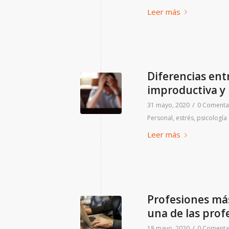
Leer más
Diferencias ent
improductiva y
/
31 mayo, 2020
0 Comenta
Personal
,
estrés
,
psicología
Leer más
Profesiones má
una de las pro
/
18 mayo, 2020
0 Comenta