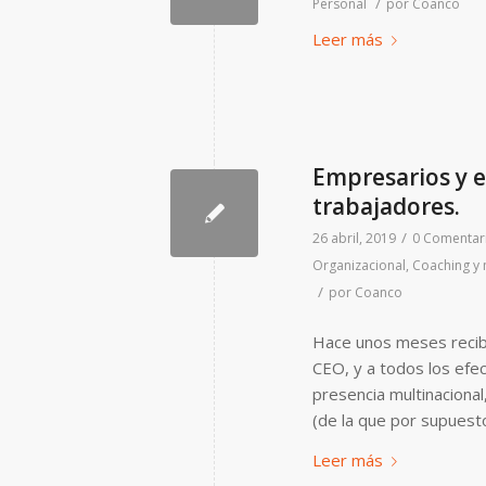
/
Personal
por
Coanco
Leer más
Empresarios y 
trabajadores.
/
26 abril, 2019
0 Comentar
Organizacional
,
Coaching y 
/
por
Coanco
Hace unos meses recibí
CEO, y a todos los efe
presencia multinacional
(de la que por supuesto
Leer más