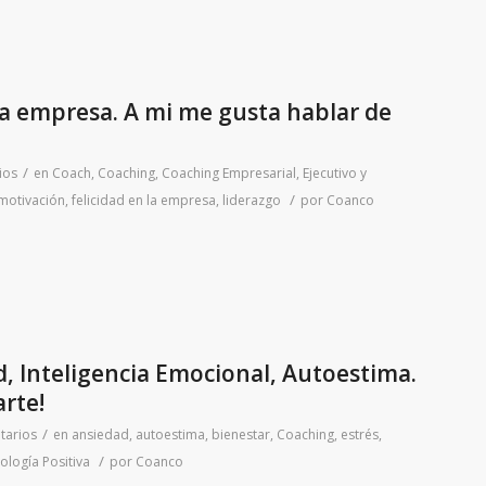
 la empresa. A mi me gusta hablar de
/
ios
en
Coach
,
Coaching
,
Coaching Empresarial, Ejecutivo y
/
motivación
,
felicidad en la empresa
,
liderazgo
por
Coanco
d, Inteligencia Emocional, Autoestima.
rte!
/
tarios
en
ansiedad
,
autoestima
,
bienestar
,
Coaching
,
estrés
,
/
cología Positiva
por
Coanco