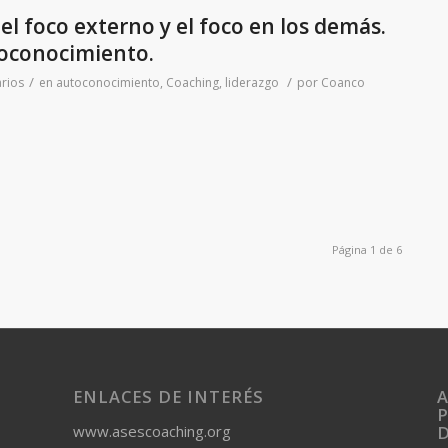
 el foco externo y el foco en los demás.
toconocimiento.
/
/
rios
en
autoconocimiento
,
Coaching
,
liderazgo
por
Coanco
Página 1 de 6
ENLACES DE INTERÉS
A
P
www.asescoaching.org