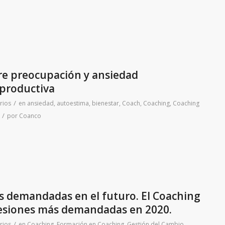
re preocupación y ansiedad
 productiva
/
rios
en
ansiedad
,
autoestima
,
bienestar
,
Coach
,
Coaching
,
Coaching
/
por
Coanco
s demandadas en el futuro. El Coaching
fesiones más demandadas en 2020.
/
rios
en
Coaching
,
Formación en Coaching
,
Gestión del Cambio
,