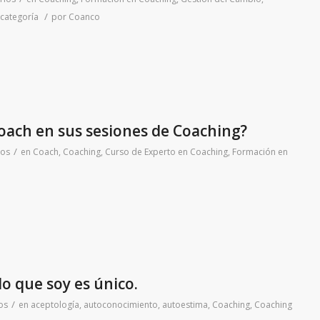
/
 categoría
por
Coanco
oach en sus sesiones de Coaching?
/
ios
en
Coach
,
Coaching
,
Curso de Experto en Coaching
,
Formación en
lo que soy es único.
/
os
en
aceptología
,
autoconocimiento
,
autoestima
,
Coaching
,
Coaching