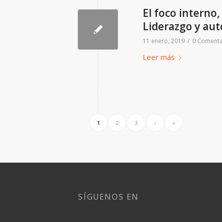
El foco interno,
Liderazgo y au
/
11 enero, 2019
0 Comenta
Leer más
1
2
3
›
»
SÍGUENOS EN