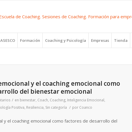
r ASESCO
Formación
Coaching y Psicología
Empresas
Tienda
 emocional y el coaching emocional como
arrollo del bienestar emocional
/
tarios
en
bienestar
,
Coach
,
Coaching
,
Inteligencia Emocional
,
/
cología Positiva
,
Resiliencia
,
Sin categoría
por
Coanco
al y el coaching emocional como factores de desarrollo del