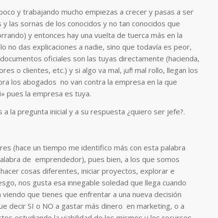
poco y trabajando mucho empiezas a crecer y pasas a ser
 y las sornas de los conocidos y no tan conocidos que
orrando) y entonces hay una vuelta de tuerca más en la
lo no das explicaciones a nadie, sino que todavía es peor,
 documentos oficiales son las tuyas directamente (hacienda,
s o clientes, etc.) y si algo va mal, ¡uf! mal rollo, llegan los
ora los abogados no van contra la empresa en la que
i» pues la empresa es tuya.
a la pregunta inicial y a su respuesta ¿quiero ser jefe?.
res (hace un tiempo me identifico más con esta palabra
palabra de emprendedor), pues bien, a los que somos
 hacer cosas diferentes, iniciar proyectos, explorar e
riesgo, nos gusta esa innegable soledad que llega cuando
a viendo que tienes que enfrentar a una nueva decisión
que decir SI o NO a gastar más dinero en marketing, o a
tos estudiando la viabilidad de los mismos y los recursos