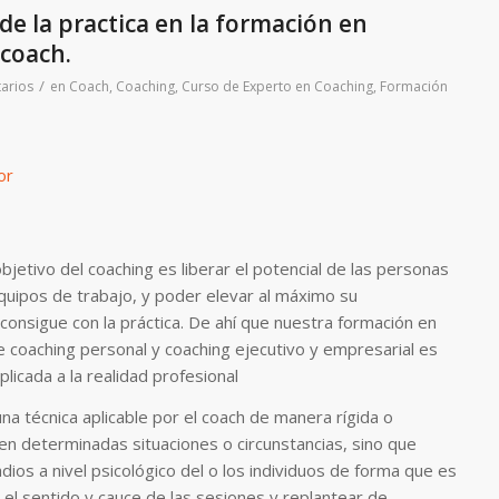
de la practica en la formación en
coach.
/
arios
en
Coach
,
Coaching
,
Curso de Experto en Coaching
,
Formación
jetivo del coaching es liberar el potencial de las personas
 equipos de trabajo, y poder elevar al máximo su
consigue con la práctica. De ahí que nuestra formación en
 coaching personal y coaching ejecutivo y empresarial es
plicada a la realidad profesional
una técnica aplicable por el coach de manera rígida o
n determinadas situaciones o circunstancias, sino que
dios a nivel psicológico del o los individuos de forma que es
el sentido y cauce de las sesiones y replantear de