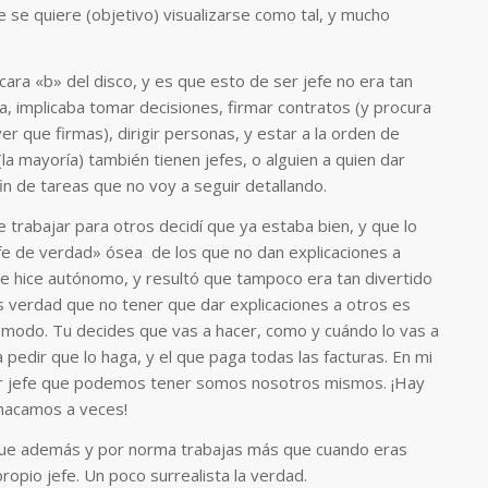
 se quiere (objetivo) visualizarse como tal, y mucho
 cara «b» del disco, y es que esto de ser jefe no era tan
, implicaba tomar decisiones, firmar contratos (y procura
ver que firmas), dirigir personas, y estar a la orden de
(la mayoría) también tienen jefes, o alguien a quien dar
fin de tareas que no voy a seguir detallando.
e trabajar para otros decidí que ya estaba bien, y que lo
fe de verdad» ósea de los que no dan explicaciones a
me hice autónomo, y resultó que tampoco era tan divertido
verdad que no tener que dar explicaciones a otros es
odo. Tu decides que vas a hacer, como y cuándo lo vas a
a pedir que lo haga, y el que paga todas las facturas. En mi
eor jefe que podemos tener somos nosotros mismos. ¡Hay
hacamos a veces!
 que además y por norma trabajas más que cuando eras
propio jefe. Un poco surrealista la verdad.