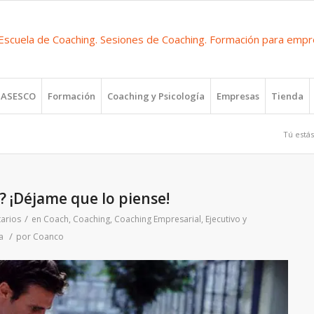
r ASESCO
Formación
Coaching y Psicología
Empresas
Tienda
Tú estás
e? ¡Déjame que lo piense!
/
arios
en
Coach
,
Coaching
,
Coaching Empresarial, Ejecutivo y
/
a
por
Coanco