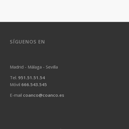
SÍGUENOS EN
Madrid - Málaga - Sevilla
Tel.
951.51.51.54
Móvil
666.543.545
E-mail
coanco@coanco.es