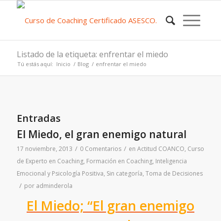
Listado de la etiqueta: enfrentar el miedo
Tú estás aquí:
Inicio
/
Blog
/
enfrentar el miedo
Entradas
El Miedo, el gran enemigo natural
/
/
17 noviembre, 2013
0 Comentarios
en
Actitud COANCO
,
Curso
de Experto en Coaching
,
Formación en Coaching
,
Inteligencia
Emocional y Psicología Positiva
,
Sin categoría
,
Toma de Decisiones
/
por
adminderola
El Miedo; “El gran enemigo