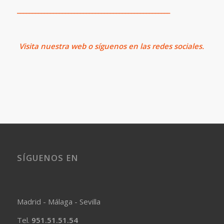
___________________________________________________
Visita
nuestra web o síguenos en las redes sociales.
SÍGUENOS EN
Madrid - Málaga - Sevilla
Tel.
951.51.51.54