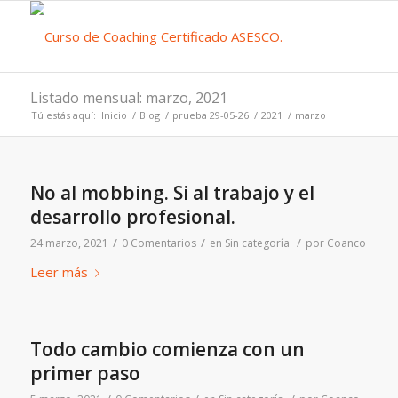
Listado mensual: marzo, 2021
Tú estás aquí:
Inicio
/
Blog
/
prueba 29-05-26
/
2021
/
marzo
No al mobbing. Si al trabajo y el
desarrollo profesional.
/
/
/
24 marzo, 2021
0 Comentarios
en
Sin categoría
por
Coanco
Leer más
Todo cambio comienza con un
primer paso