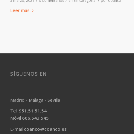
/
/
/
5 marzo, 2021
0 Comentarios
en
Sin categoría
por
Coanco
Leer más
SÍGUENOS EN
Madrid - Málaga - Sevilla
Tel.
951.51.51.54
Móvil
666.543.545
E-mail
coanco@coanco.es