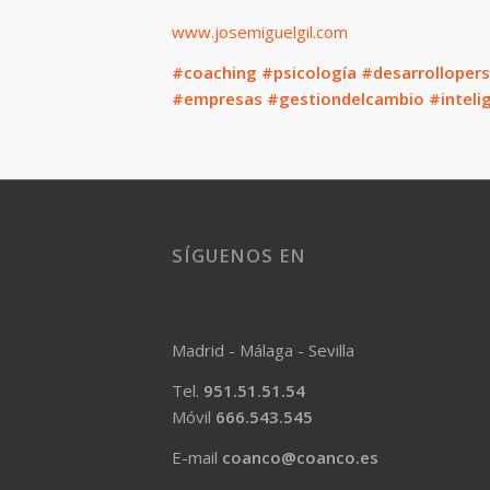
www.josemiguelgil.com
#coaching
#psicología
#desarrolloper
#empresas #gestiondelcambio #inteli
SÍGUENOS EN
Madrid - Málaga - Sevilla
Tel.
951.51.51.54
Móvil
666.543.545
E-mail
coanco@coanco.es