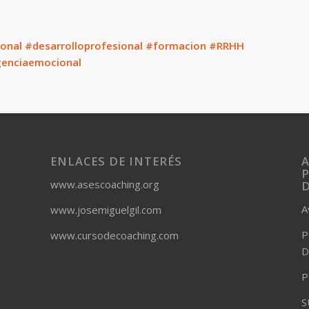
sonal
#desarrolloprofesional
#formacion
#RRHH
genciaemocional
ENLACES DE INTERÉS
A
P
www.asescoaching.org
A
www.josemiguelgil.com
P
www.cursodecoaching.com
D
P
S