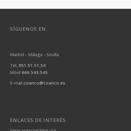
SÍGUENOS EN
Madrid - Málaga - Sevilla
Tel.
951.51.51.54
Móvil
666.543.545
E-mail
coanco@coanco.es
ENLACES DE INTERÉS
www.asescoaching.org