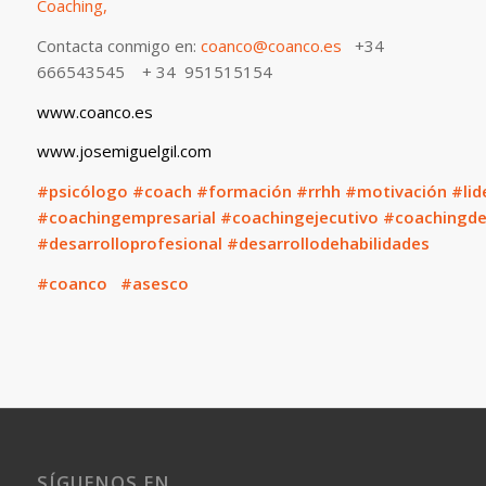
Coaching,
Contacta conmigo en:
coanco@coanco.es
+34
666543545 + 34 951515154
www.coanco.es
www.josemiguelgil.com
#psicólogo
#coach
#formación
#rrhh
#motivación
#lid
#coachingempresarial
#coachingejecutivo
#coachingde
#desarrolloprofesional
#desarrollodehabilidades
#coanco #asesco
SÍGUENOS EN