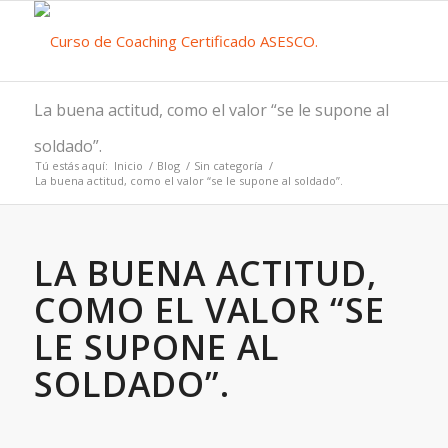
La buena actitud, como el valor “se le supone al
soldado”.
Tú estás aquí:
Inicio
/
Blog
/
Sin categoría
/
La buena actitud, como el valor “se le supone al soldado”.
LA BUENA ACTITUD,
COMO EL VALOR “SE
LE SUPONE AL
SOLDADO”.