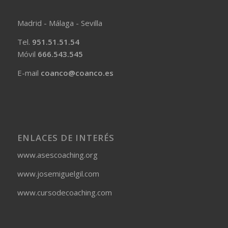
Madrid - Málaga - Sevilla
Tel.
951.51.51.54
Móvil
666.543.545
E-mail
coanco@coanco.es
ENLACES DE INTERÉS
www.asescoaching.org
www.josemiguelgil.com
www.cursodecoaching.com