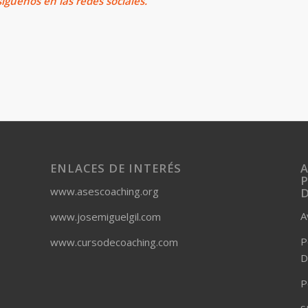
íguenos en las redes sociales.
ENLACES DE INTERÉS
A
P
www.asescoaching.org
A
www.josemiguelgil.com
P
www.cursodecoaching.com
D
P