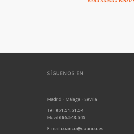
Visita
nuestra web o s
SÍGUENOS EN
Madrid - Málaga - Sevilla
Tel.
951.51.51.54
Móvil
666.543.545
E-mail
coanco@coanco.es