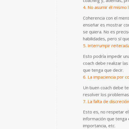
coaching y, además, pr
4. No asumir él mismo l
Coherencia con el mens
enseñar es mostrar con
se quiera. No es preci
habilidades, pero sí q
5. Interrumpir reitera
Esto podría impedir una
coach debe realizar la
que tenga que decir.
6. La impaciencia por 
Un buen coach debe te
resolver los problemas
7. La falta de discreción
Esto es, no respetar el
información que tenga e
importancia, etc.