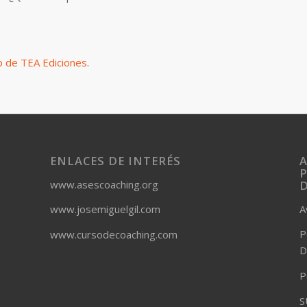
 de TEA Ediciones
.
ENLACES DE INTERÉS
A
P
www.asescoaching.org
A
www.josemiguelgil.com
P
www.cursodecoaching.com
D
P
S