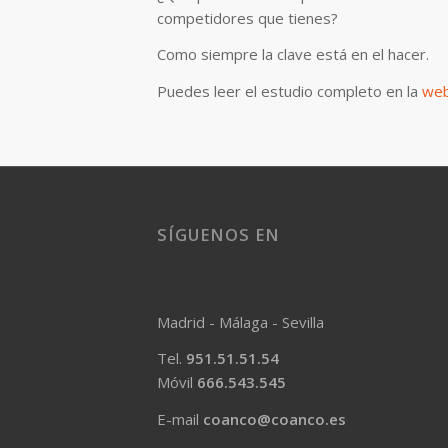
competidores que tienes?
Como siempre la clave está en el hacer.
Puedes leer el estudio completo en la
web
SÍGUENOS EN
Madrid - Málaga - Sevilla
Tel.
951.51.51.54
Móvil
666.543.545
E-mail
coanco@coanco.es