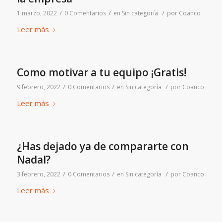
/
/
/
1 marzo, 2022
0 Comentarios
en
Sin categoría
por
Coanco
Leer más
Como motivar a tu equipo ¡Gratis!
/
/
/
9 febrero, 2022
0 Comentarios
en
Sin categoría
por
Coanco
Leer más
¿Has dejado ya de compararte con
Nadal?
/
/
/
3 febrero, 2022
0 Comentarios
en
Sin categoría
por
Coanco
Leer más