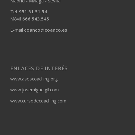
Madrid - Málaga - Sevilla
Tel.
951.51.51.54
Móvil
666.543.545
E-mail
coanco@coanco.es
ENLACES DE INTERÉS
www.asescoaching.org
www.josemiguelgil.com
www.cursodecoaching.com