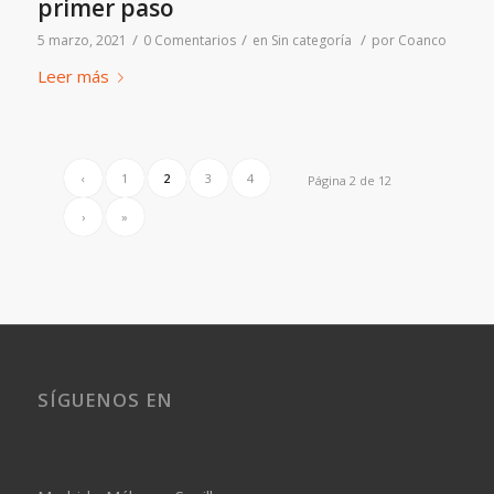
primer paso
/
/
/
5 marzo, 2021
0 Comentarios
en
Sin categoría
por
Coanco
Leer más
‹
1
2
3
4
Página 2 de 12
›
»
SÍGUENOS EN