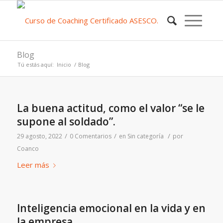
Blog
Tú estás aquí:
Inicio
/
Blog
La buena actitud, como el valor “se le
supone al soldado”.
/
/
/
29 agosto, 2022
0 Comentarios
en
Sin categoría
por
Coanco
Leer más
Inteligencia emocional en la vida y en
la empresa