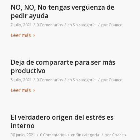
NO, NO, No tengas vergüenza de
pedir ayuda
/
/
/
7 julio, 2021
0 Comentarios
en
Sin categoría
por
Coanco
Leer más
Deja de compararte para ser más
productivo
/
/
/
5 julio, 2021
0 Comentarios
en
Sin categoría
por
Coanco
Leer más
El verdadero origen del estrés es
interno
/
/
/
30 junio, 2021
0 Comentarios
en
Sin categoría
por
Coanco